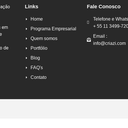
Links
Fale Conosco
zação
Home
Telefone e What
s
+ 55 11 3499-72
s em
Programa Empresarial
e
Email :
Quem somos
info@criazi.com
ão de
Portfólio
Blog
FAQ's
Contato