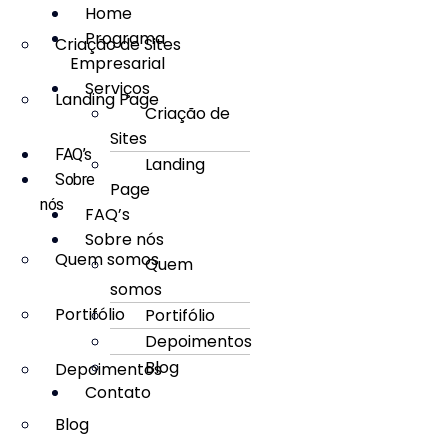
Home
Programa
Criação de Sites
Empresarial
Serviços
Landing Page
Criação de
Sites
FAQ’s
Landing
Sobre
Page
nós
FAQ’s
Sobre nós
Quem somos
Quem
somos
Portifólio
Portifólio
Depoimentos
Blog
Depoimentos
Contato
Blog