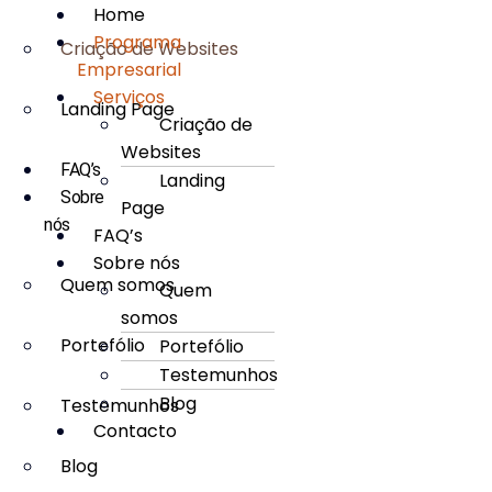
Home
Programa
Criação de Websites
Empresarial
Serviços
Landing Page
Criação de
Websites
FAQ’s
Landing
Sobre
Page
nós
FAQ’s
Sobre nós
Quem somos
Quem
somos
Portefólio
Portefólio
Testemunhos
Blog
Testemunhos
Contacto
Blog