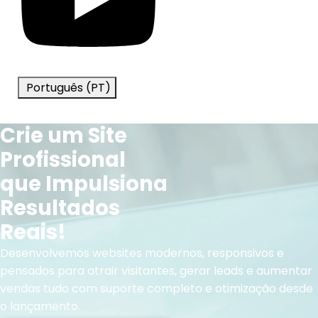
Português (PT)
Crie um Site
Profissional
que Impulsiona
Resultados
Reais!
Desenvolvemos websites modernos, responsivos e
pensados para atrair visitantes, gerar leads e aumentar
vendas tudo com suporte completo e otimização desde
o lançamento.