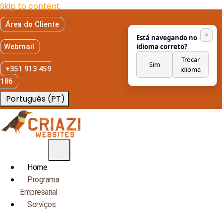
Skip to content
Área do Cliente
×
Está navegando no
Webmail
idioma correto?
Trocar
Sim
+351 913 459
idioma
186
Português (PT)
Home
Programa
Empresarial
Serviços