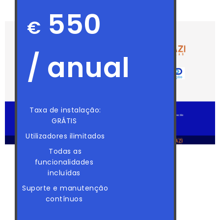
550
€
/ anual
Taxa de instalação:
GRÁTIS
Utilizadores ilimitados
Todas as
funcionalidades
incluídas
Suporte e manutenção
contínuos