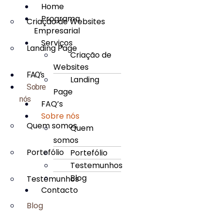
Home
Programa
Criação de Websites
Empresarial
Serviços
Landing Page
Criação de
Websites
FAQ’s
Landing
Sobre
Page
nós
FAQ’s
Sobre nós
Quem somos
Quem
somos
Portefólio
Portefólio
Testemunhos
Blog
Testemunhos
Contacto
Blog