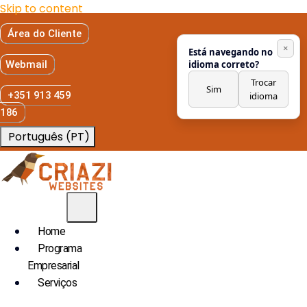
Skip to content
Área do Cliente
×
Está navegando no
Webmail
idioma correto?
Trocar
Sim
+351 913 459
idioma
186
Português (PT)
Home
Programa
Empresarial
Serviços