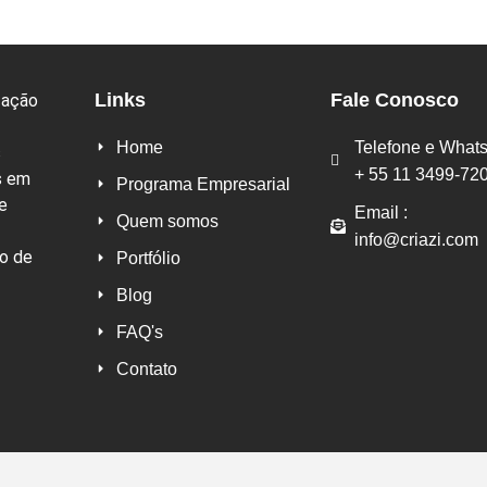
Links
Fale Conosco
zação
Home
Telefone e What
s
+ 55 11 3499-72
s em
Programa Empresarial
e
Email :
Quem somos
info@criazi.com
ão de
Portfólio
Blog
FAQ's
Contato